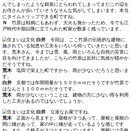
んでしまったような錯覚にとらわれてしまってまだこの辺を
お侍さんが歩いていそうなそんな気がしてしまいます。本当
にタイムトリップできる町ですね。
Ｎ
竹原は戦禍にもあわず、大火も無かったため、今でも江
戸時代中期以降に立てられた町家が数多く残っています。
白井
今回は、ここ竹原の伝統的な建物に
施されている知恵や工夫をいろいろ伺っていきたいと思いま
す。荒木さん、今までは雪、風、雨といろんな自然の災害に
目を向けてきましたが、こちらの竹原は反対に気候が穏やか
だそうですね。
荒木
塩田で栄えた町ですから、雨が少ないだろうと思いま
す。
白井
京都では年間雨量が１５００ｍｍだそうですが竹原で
はなんと１１００ｍｍだそうです。
荒木
雨が少ないということは、建物の方に少ない雨を利用
した工夫があるのではないでしょうか。
白井
立派なお家ですね。
荒木
正面から見ますと、屋根が３つあって、屋根と屋根の
間に樋があって、家の中に樋が走っているような感じです
ね。また、土格子が３つともついていますし、屋根には千枚