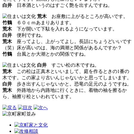
白井
日本酒というのはすごく艶を出すんですね。
荒木
お座敷に上がるところが高いです。
竹鶴
６０ｃｍあまりあります。
荒木
下が開いて下駄を入れるようになっています。
白井
便利ですね。
荒木
座ってよし、上がってよし。長話にちょうどいいです
（笑）床が高いのは、海の満潮と関係があるんですか？
竹鶴
台風とか大潮とかの関係ですね。
白井
すごい松の木ですね。
荒木
この松は正真木といいまして、庭を作るときの1番の
木です。この家より古いんじゃないかと思ってしまいます。
白井
歩き出すんじゃないかと。恐竜の足元のようですね。
荒木
外路地から内路地に行くときに、着物の袖を擦るか
ら、袖擦り松といわれています。