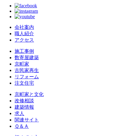
会社案内
職人紹介
アクセス
施工事例
数寄屋建築
京町家
古民家再生
リフォーム
注文住宅
京町家と文化
改修相談
建築情報
求人
関連サイト
Ｑ＆Ａ