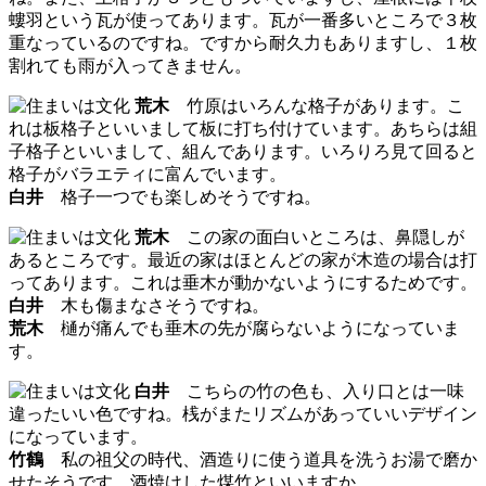
螻羽という瓦が使ってあります。瓦が一番多いところで３枚
重なっているのですね。ですから耐久力もありますし、１枚
割れても雨が入ってきません。
荒木
竹原はいろんな格子があります。こ
れは板格子といいまして板に打ち付けています。あちらは組
子格子といいまして、組んであります。いろりろ見て回ると
格子がバラエティに富んでいます。
白井
格子一つでも楽しめそうですね。
荒木
この家の面白いところは、鼻隠しが
あるところです。最近の家はほとんどの家が木造の場合は打
ってあります。これは垂木が動かないようにするためです。
白井
木も傷まなさそうですね。
荒木
樋が痛んでも垂木の先が腐らないようになっていま
す。
白井
こちらの竹の色も、入り口とは一味
違ったいい色ですね。桟がまたリズムがあっていいデザイン
になっています。
竹鶴
私の祖父の時代、酒造りに使う道具を洗うお湯で磨か
せたそうです。酒焼けした煤竹といいますか。