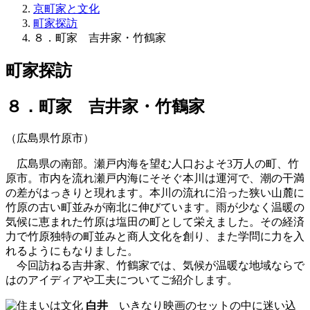
京町家と文化
町家探訪
８．町家 吉井家・竹鶴家
町家探訪
８．町家 吉井家・竹鶴家
（広島県竹原市）
広島県の南部。瀬戸内海を望む人口およそ3万人の町、竹
原市。市内を流れ瀬戸内海にそそぐ本川は運河で、潮の干満
の差がはっきりと現れます。本川の流れに沿った狭い山麓に
竹原の古い町並みが南北に伸びています。雨が少なく温暖の
気候に恵まれた竹原は塩田の町として栄えました。その経済
力で竹原独特の町並みと商人文化を創り、また学問に力を入
れるようにもなりました。
今回訪ねる吉井家、竹鶴家では、気候が温暖な地域ならで
はのアイディアや工夫についてご紹介します。
白井
いきなり映画のセットの中に迷い込