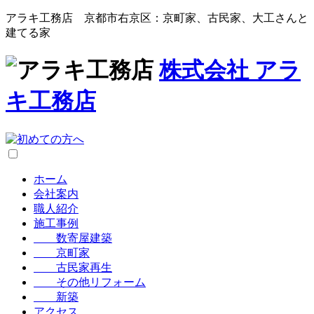
アラキ工務店 京都市右京区：京町家、古民家、大工さんと
建てる家
株式会社
アラ
キ工務店
ホーム
会社案内
職人紹介
施工事例
数寄屋建築
京町家
古民家再生
その他リフォーム
新築
アクセス