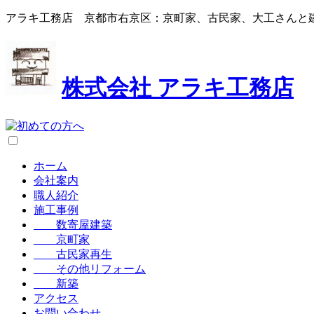
アラキ工務店 京都市右京区：京町家、古民家、大工さんと
株式会社
アラキ工務店
ホーム
会社案内
職人紹介
施工事例
数寄屋建築
京町家
古民家再生
その他リフォーム
新築
アクセス
お問い合わせ