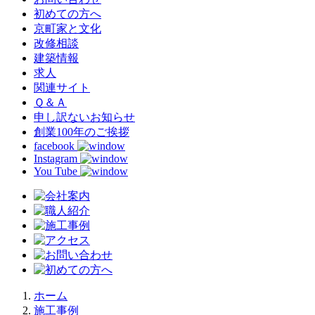
初めての方へ
京町家と文化
改修相談
建築情報
求人
関連サイト
Ｑ＆Ａ
申し訳ないお知らせ
創業100年のご挨拶
facebook
Instagram
You Tube
ホーム
施工事例